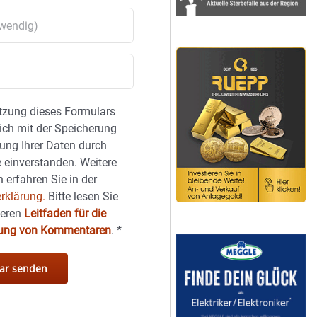
tzung dieses Formulars
sich mit der Speicherung
ung Ihrer Daten durch
 einverstanden. Weitere
 erfahren Sie in der
rklärung.
Bitte lesen Sie
seren
Leitfaden für die
hung von Kommentaren
.
*