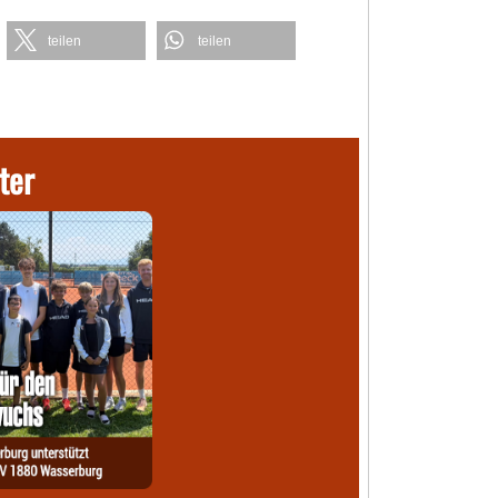
teilen
teilen
ter