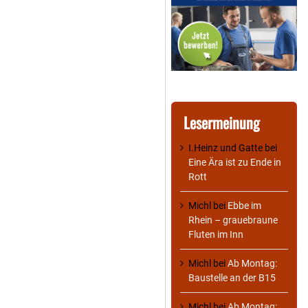
Lesermeinung
I.Heinz und Gatte
bei
Eine Ära ist zu Ende in
Rott
Michl
bei
Ebbe im
Rhein – grauebraune
Fluten im Inn
Michl
bei
Ab Montag:
Baustelle an der B15
Michl
bei
Ab Montag: