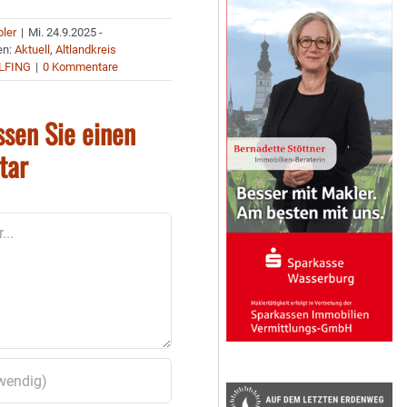
bler
|
Mi. 24.9.2025 -
en:
Aktuell
,
Altlandkreis
LFING
|
0 Kommentare
ssen Sie einen
tar