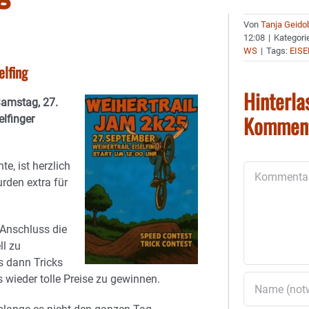
Von
Tanja Geido
12:08
|
Kategori
WS
|
Tags:
EISE
elfing
Hinterla
amstag, 27.
Kommen
elfinger
, ist herzlich
Kommentar
rden extra für
 Anschluss die
ll zu
s dann Tricks
 wieder tolle Preise zu gewinnen.