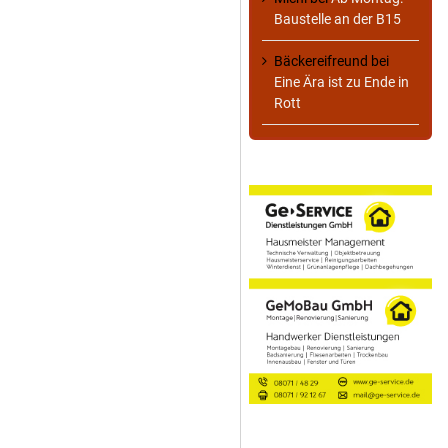
Baustelle an der B15
Bäckereifreund
bei
Eine Ära ist zu Ende in
Rott