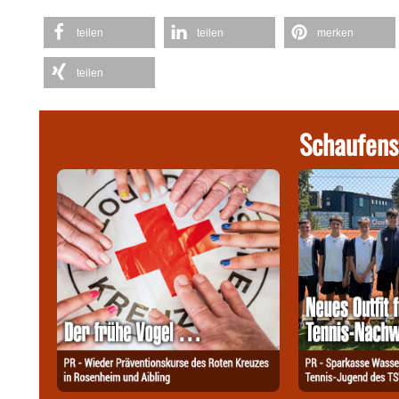
teilen
teilen
merken
teilen
Schaufens