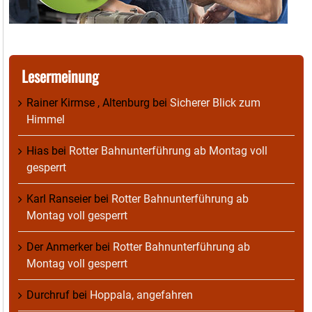
Lesermeinung
Rainer Kirmse , Altenburg
bei
Sicherer Blick zum
Himmel
Hias
bei
Rotter Bahnunterführung ab Montag voll
gesperrt
Karl Ranseier
bei
Rotter Bahnunterführung ab
Montag voll gesperrt
Der Anmerker
bei
Rotter Bahnunterführung ab
Montag voll gesperrt
Durchruf
bei
Hoppala, angefahren