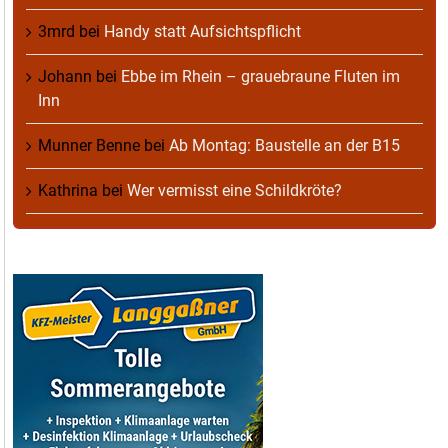
3mrd
bei
Handy statt Aufsichtspflicht
Johann
bei
Ebbe im Rhein – grauebraune Fluten im
Inn
Munner Benne
bei
Ab Montag: Baustelle an der B15
Kathrina
bei
Wer vermisst eine Schildkröte?