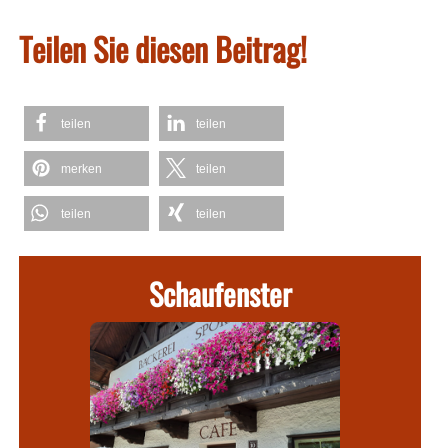
Teilen Sie diesen Beitrag!
teilen
teilen
merken
teilen
teilen
teilen
Schaufenster