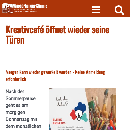
Skip
to
content
Kreativcafé öffnet wieder seine
Türen
Morgen kann wieder gewerkelt werden - Keine Anmeldung
erforderlich
Nach der
Sommerpause
geht es am
morgigen
Donnerstag mit
dem monatlichen