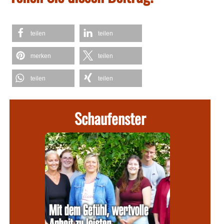
teilen
teilen
merken
teilen
teilen
teilen
Schaufenster