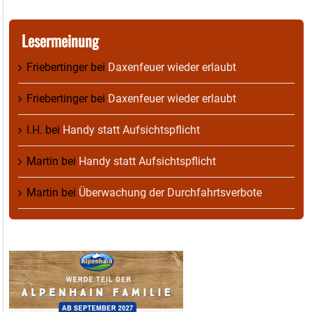
Lesermeinung
Friebertinger
bei
Daxenfeuer wieder erlaubt
Friebertinger
bei
Daxenfeuer wieder erlaubt
I.H.
bei
Handy statt Aufsichtspflicht
Martin
bei
Handy statt Aufsichtspflicht
Martin
bei
Überwachung der Durchfahrtsverbote