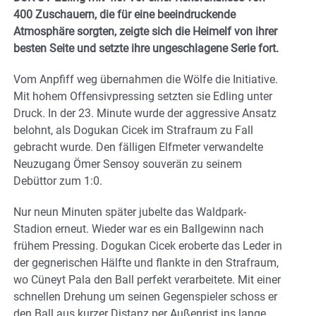
400 Zuschauern, die für eine beeindruckende
Atmosphäre sorgten, zeigte sich die Heimelf von ihrer
besten Seite und setzte ihre ungeschlagene Serie fort.
Vom Anpfiff weg übernahmen die Wölfe die Initiative.
Mit hohem Offensivpressing setzten sie Edling unter
Druck. In der 23. Minute wurde der aggressive Ansatz
belohnt, als Dogukan Cicek im Strafraum zu Fall
gebracht wurde. Den fälligen Elfmeter verwandelte
Neuzugang Ömer Sensoy souverän zu seinem
Debüttor zum 1:0.
Nur neun Minuten später jubelte das Waldpark-
Stadion erneut. Wieder war es ein Ballgewinn nach
frühem Pressing. Dogukan Cicek eroberte das Leder in
der gegnerischen Hälfte und flankte in den Strafraum,
wo Cüneyt Pala den Ball perfekt verarbeitete. Mit einer
schnellen Drehung um seinen Gegenspieler schoss er
den Ball aus kurzer Distanz per Außenrist ins lange