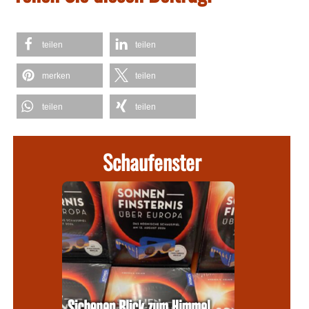
teilen
teilen
merken
teilen
teilen
teilen
Schaufenster