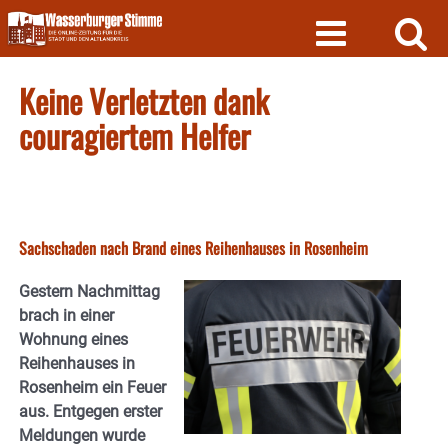
Skip
to
content
Keine Verletzten dank
couragiertem Helfer
Sachschaden nach Brand eines Reihenhauses in Rosenheim
Gestern Nachmittag
brach in einer
Wohnung eines
Reihenhauses in
Rosenheim ein Feuer
aus. Entgegen erster
Meldungen wurde