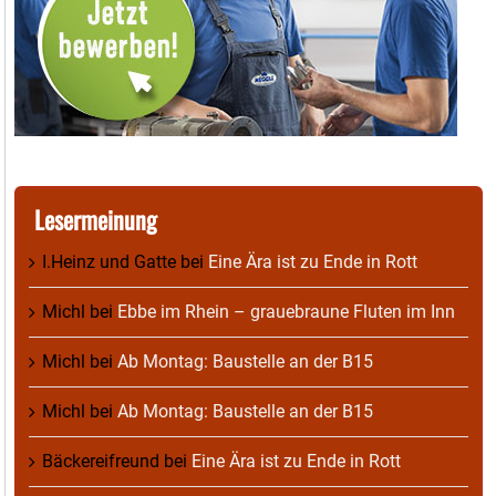
Lesermeinung
I.Heinz und Gatte
bei
Eine Ära ist zu Ende in Rott
Michl
bei
Ebbe im Rhein – grauebraune Fluten im Inn
Michl
bei
Ab Montag: Baustelle an der B15
Michl
bei
Ab Montag: Baustelle an der B15
Bäckereifreund
bei
Eine Ära ist zu Ende in Rott