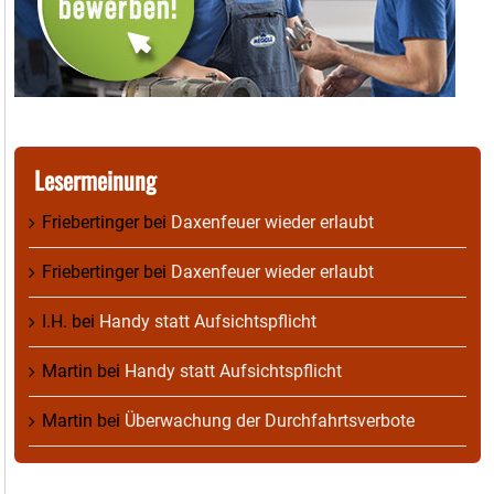
Lesermeinung
Friebertinger
bei
Daxenfeuer wieder erlaubt
Friebertinger
bei
Daxenfeuer wieder erlaubt
I.H.
bei
Handy statt Aufsichtspflicht
Martin
bei
Handy statt Aufsichtspflicht
Martin
bei
Überwachung der Durchfahrtsverbote