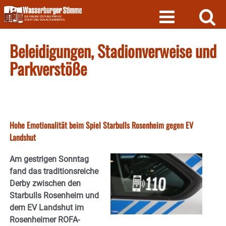
Skip
to
content
Beleidigungen, Stadionverweise und
Parkverstöße
Hohe Emotionalität beim Spiel Starbulls Rosenheim gegen EV
Landshut
Am gestrigen Sonntag
fand das traditionsreiche
Derby zwischen den
Starbulls Rosenheim und
dem EV Landshut im
Rosenheimer ROFA-