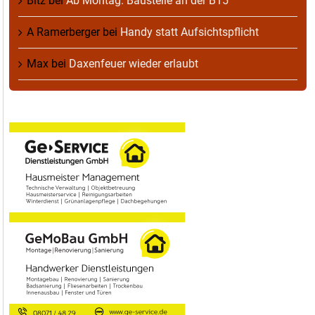
Bitz
bei
Ab Montag: Baustelle an der B15
A Ramerberger
bei
Handy statt Aufsichtspflicht
Max
bei
Daxenfeuer wieder erlaubt