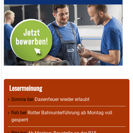
Lesermeinung
Sonnia
bei
Daxenfeuer wieder erlaubt
fish
bei
Rotter Bahnunterführung ab Montag voll
gesperrt