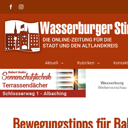
Skip
Facebook
Instagram
to
content
Aktuell
Rubriken
Kontakt
Bewegungstipps für Ba