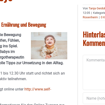
Von
Tanja Geido
12:05
|
Kategori
Rosenheim
|
0 
n, Ernährung und Bewegung
Hinterla
 die Bewegung
Kommen
ifen, Fühlen,
 ins Spiel.
 Babys im
Ergotherapeutin
Kommentar
lle Tipps zur Umsetzung in den Alltag.
 bis 12.30 Uhr statt und richtet sich an
aktiv teilnehmen.
gt online unter
http://www.aelf-