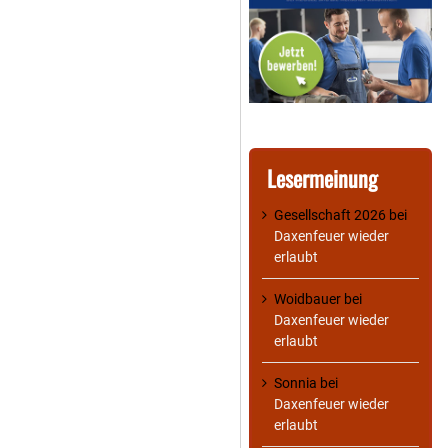
Lesermeinung
Gesellschaft 2026
bei
Daxenfeuer wieder
erlaubt
Woidbauer
bei
Daxenfeuer wieder
erlaubt
Sonnia
bei
Daxenfeuer wieder
erlaubt