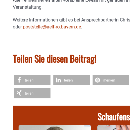
Alle Teilnehmer erhalten vorab eine E-Mail mit genauen I
Veranstaltung.
Weitere Informationen gibt es bei Ansprechpartnerin Chr
oder
poststelle@aelf-ro.bayern.de
.
Teilen Sie diesen Beitrag!
teilen
teilen
merken
teilen
Schaufens