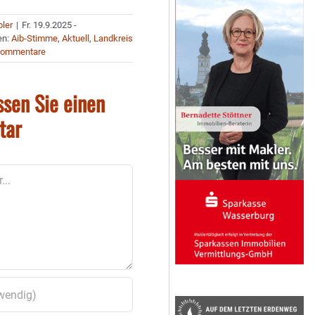
bler
|
Fr. 19.9.2025 -
en:
Aib-Stimme
,
Aktuell
,
Landkreis
Kommentare
ssen Sie einen
tar