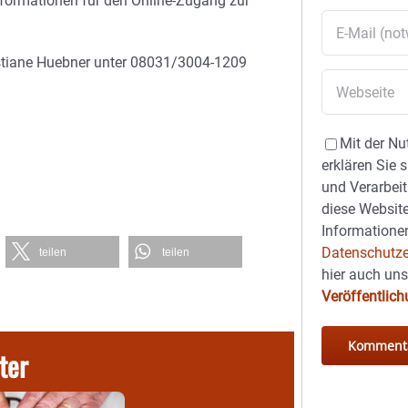
nformationen für den Online-Zugang zur
istiane Huebner unter 08031/3004-1209
Mit der Nu
erklären Sie 
und Verarbeit
diese Website
Informationen
Datenschutze
teilen
teilen
hier auch un
Veröffentlic
ter