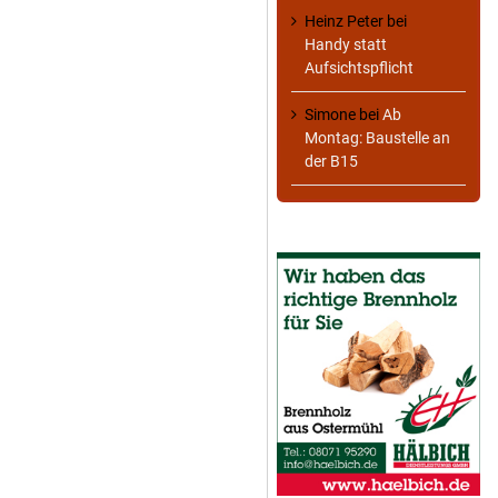
Heinz Peter
bei
Handy statt
Aufsichtspflicht
Simone
bei
Ab
Montag: Baustelle an
der B15