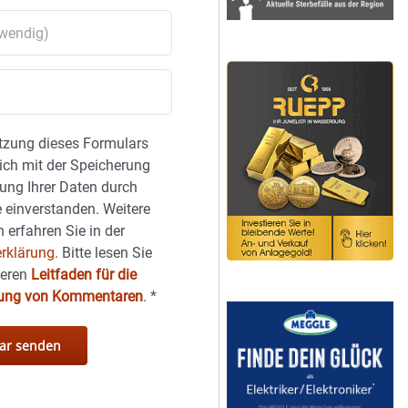
tzung dieses Formulars
sich mit der Speicherung
ung Ihrer Daten durch
 einverstanden. Weitere
 erfahren Sie in der
rklärung.
Bitte lesen Sie
seren
Leitfaden für die
hung von Kommentaren
.
*