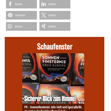
teilen
teilen
merken
teilen
teilen
teilen
Schaufenster