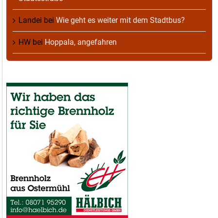
Landei
bei
Wie geht es weiter mit dem Stadtbus?
HW
bei
Hoppala, angefahren