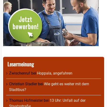
Lesermeinung
Zwischenruf
bei
Hoppala, angefahren
Christian Stadler
bei
Wie geht es weiter mit dem
Stadtbus?
Thomas Hofmeister
bei
13 Uhr: Unfall auf der
Staatsstraße