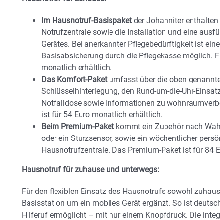
Im Hausnotruf-Basispaket
der Johanniter enthalten 
Notrufzentrale sowie die Installation und eine aus
Gerätes. Bei anerkannter Pflegebedürftigkeit ist ei
Basisabsicherung durch die Pflegekasse möglich. Fü
monatlich erhältlich.
Das Komfort-Paket
umfasst über die oben genannten
Schlüsselhinterlegung, den Rund-um-die-Uhr-Einsatzd
Notfalldose sowie Informationen zu wohnraumver
ist für 54 Euro monatlich erhältlich.
Beim Premium-Paket
kommt ein Zubehör nach Wahl 
oder ein Sturzsensor, sowie ein wöchentlicher persö
Hausnotrufzentrale. Das Premium-Paket ist für 84 Eu
Hausnotruf für zuhause und unterwegs:
Für den flexiblen Einsatz des Hausnotrufs sowohl zuhaus
Basisstation um ein mobiles Gerät ergänzt. So ist deutsc
Hilferuf ermöglicht – mit nur einem Knopfdruck. Die integr