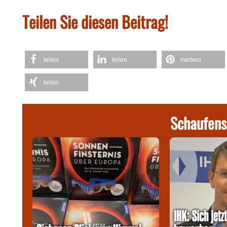
Teilen Sie diesen Beitrag!
teilen
teilen
merken
teilen
Schaufens