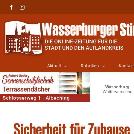
Skip
Facebook
Instagram
to
content
Aktuell
Rubriken
Kontakt
Sicherheit für Zuhause