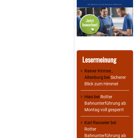
Lesermeinung
Rainer Kirmse ,
Altenburg
bei
Sicherer
Blick zum Himmel
Hias
bei
Rotter
Bahnunterführung ab
Montag voll gesperrt
Karl Ranseier
bei
Rotter
Bahnunterführung ab