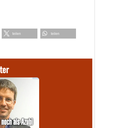
teilen
teilen
ter