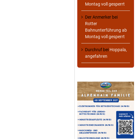
Montag voll gesperrt
Der Anmerker
bei
Rotter
Bahnunterführung ab
Montag voll gesperrt
Durchruf
bei
Hoppala,
angefahren