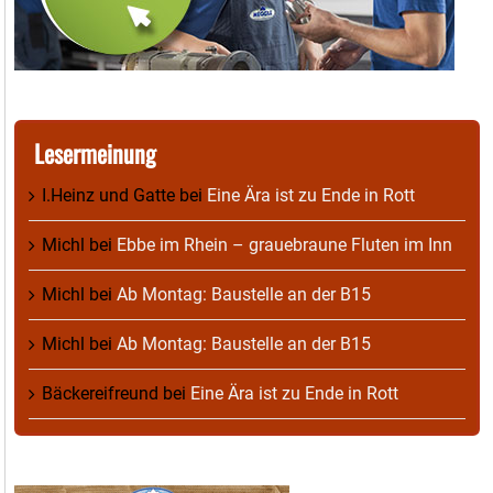
Lesermeinung
I.Heinz und Gatte
bei
Eine Ära ist zu Ende in Rott
Michl
bei
Ebbe im Rhein – grauebraune Fluten im Inn
Michl
bei
Ab Montag: Baustelle an der B15
Michl
bei
Ab Montag: Baustelle an der B15
Bäckereifreund
bei
Eine Ära ist zu Ende in Rott