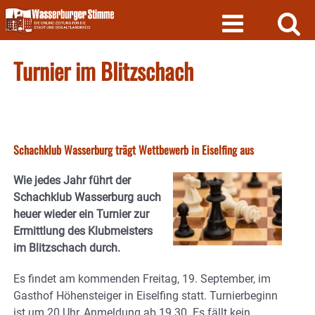
Skip
to
content
Turnier im Blitzschach
Schachklub Wasserburg trägt Wettbewerb in Eiselfing aus
Wie jedes Jahr führt der
Schachklub Wasserburg auch
heuer wieder ein Turnier zur
Ermittlung des Klubmeisters
im Blitzschach durch.
Es findet am kommenden Freitag, 19. September, im
Gasthof Höhensteiger in Eiselfing statt. Turnierbeginn
ist um 20 Uhr, Anmeldung ab 19.30. Es fällt kein