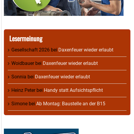
Lesermeinung
Gesellschaft 2026
bei
Daxenfeuer wieder erlaubt
Woidbauer
bei
Daxenfeuer wieder erlaubt
Sonnia
bei
Daxenfeuer wieder erlaubt
Heinz Peter
bei
Handy statt Aufsichtspflicht
Simone
bei
Ab Montag: Baustelle an der B15