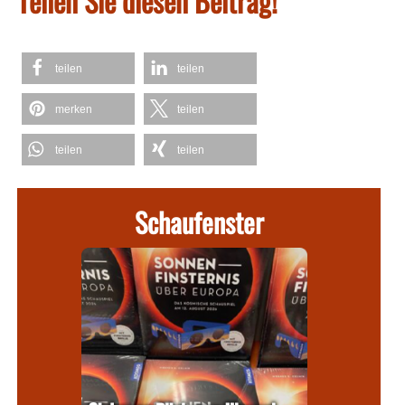
Teilen Sie diesen Beitrag!
teilen
teilen
merken
teilen
teilen
teilen
Schaufenster