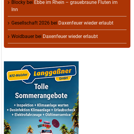
Blocky
bei
Ebbe im Rhein – grauebraune Fluten im
Inn
Gesellschaft 2026
bei
Daxenfeuer wieder erlaubt
Woidbauer
bei
Daxenfeuer wieder erlaubt