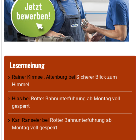
Lesermeinung
Rainer Kirmse , Altenburg
bei
Sicherer Blick zum
Himmel
Hias
bei
Rotter Bahnunterführung ab Montag voll
gesperrt
Karl Ranseier
bei
Rotter Bahnunterführung ab
Montag voll gesperrt