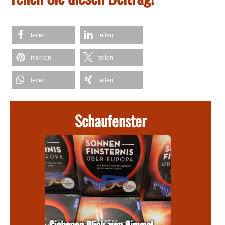
teilen
teilen
merken
teilen
teilen
teilen
Schaufenster