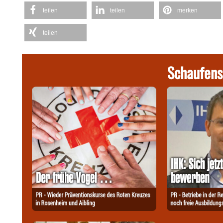
teilen
teilen
merken
teilen
Schaufens