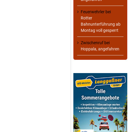
Feuerwehrler
bei
Rotter
Bahnunterführung ab
Montag voll gesperrt
Zwischenruf
bei
Hoppala, angefahren