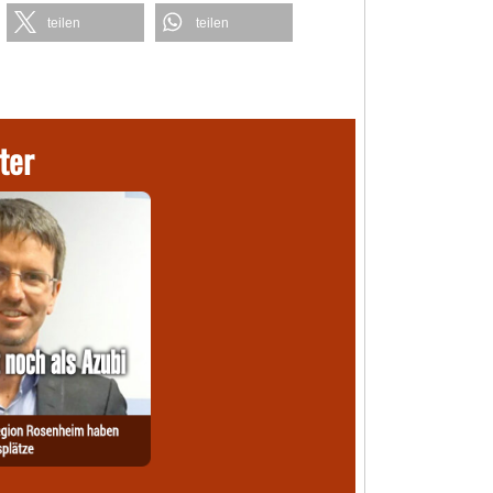
teilen
teilen
ter