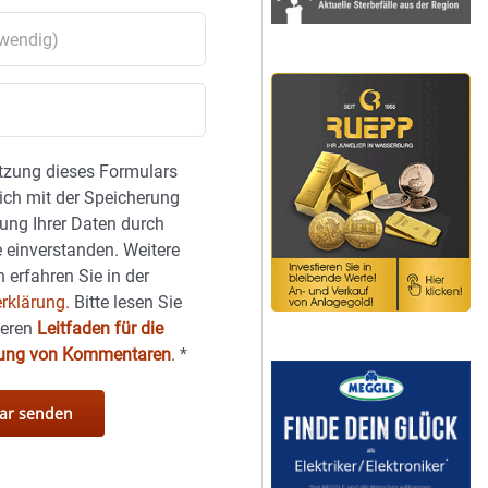
tzung dieses Formulars
sich mit der Speicherung
ung Ihrer Daten durch
 einverstanden. Weitere
 erfahren Sie in der
rklärung.
Bitte lesen Sie
seren
Leitfaden für die
hung von Kommentaren
.
*