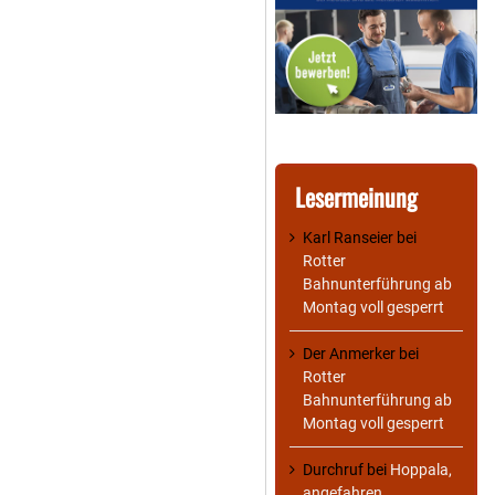
Lesermeinung
Karl Ranseier
bei
Rotter
Bahnunterführung ab
Montag voll gesperrt
Der Anmerker
bei
Rotter
Bahnunterführung ab
Montag voll gesperrt
Durchruf
bei
Hoppala,
angefahren