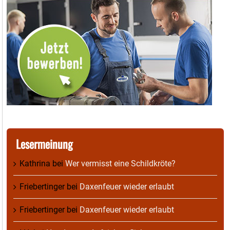
Lesermeinung
Kathrina
bei
Wer vermisst eine Schildkröte?
Friebertinger
bei
Daxenfeuer wieder erlaubt
Friebertinger
bei
Daxenfeuer wieder erlaubt