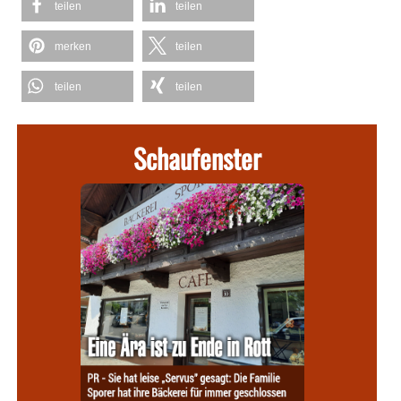
teilen
teilen
merken
teilen
teilen
teilen
Schaufenster