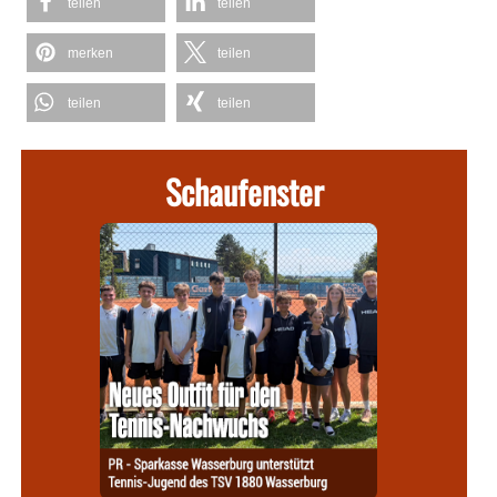
teilen
teilen
merken
teilen
teilen
teilen
Schaufenster