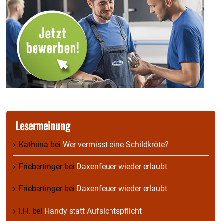
Lesermeinung
Kathrina
bei
Wer vermisst eine Schildkröte?
Friebertinger
bei
Daxenfeuer wieder erlaubt
Friebertinger
bei
Daxenfeuer wieder erlaubt
I.H.
bei
Handy statt Aufsichtspflicht