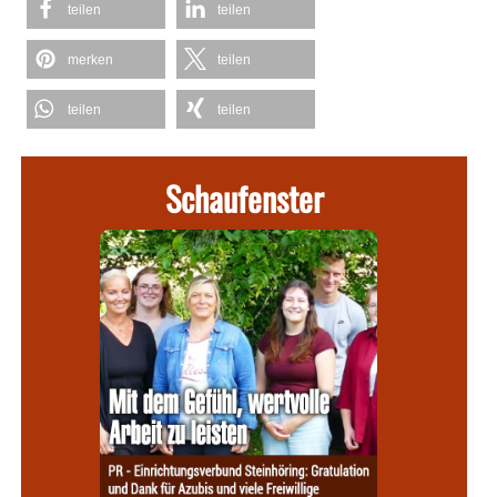
teilen
teilen
merken
teilen
teilen
teilen
Schaufenster