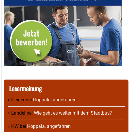
Lesermeinung
Heiner
bei
Hoppala, angefahren
Landei
bei
Wie geht es weiter mit dem Stadtbus?
HW
bei
Hoppala, angefahren