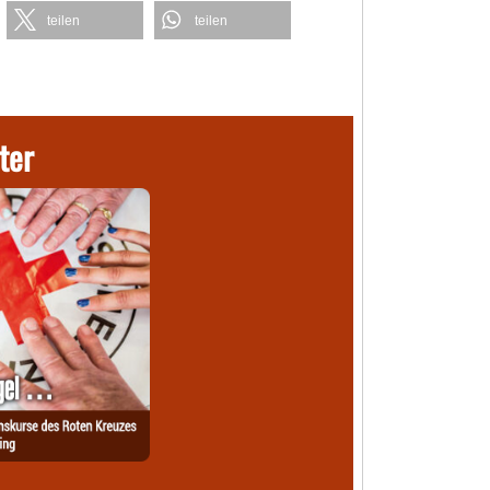
teilen
teilen
ter