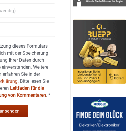
tzung dieses Formulars
sich mit der Speicherung
ung Ihrer Daten durch
 einverstanden. Weitere
 erfahren Sie in der
rklärung.
Bitte lesen Sie
seren
Leitfaden für die
hung von Kommentaren
.
*