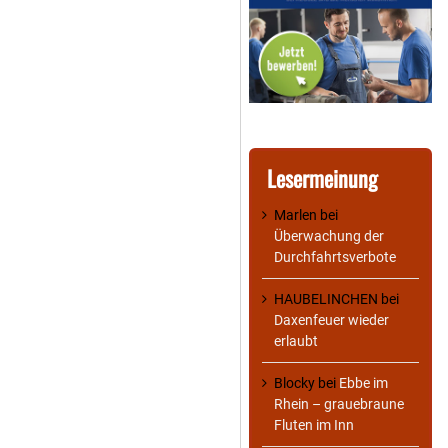
Lesermeinung
Marlen
bei
Überwachung der
Durchfahrtsverbote
HAUBELINCHEN
bei
Daxenfeuer wieder
erlaubt
Blocky
bei
Ebbe im
Rhein – grauebraune
Fluten im Inn