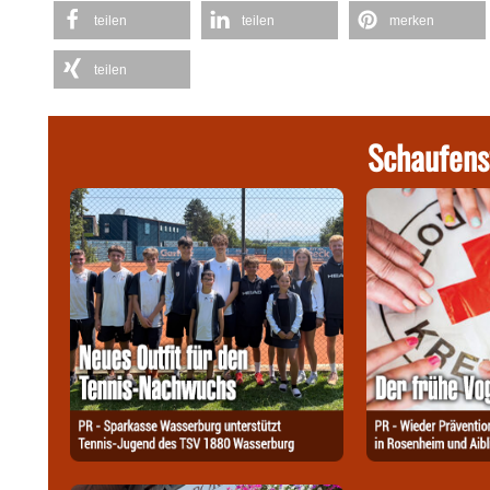
teilen
teilen
merken
teilen
Schaufens