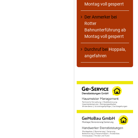
Montag voll gesperrt
Der Anmerker
bei
Rotter
Bahnunterführung ab
Montag voll gesperrt
Durchruf
bei
Hoppala,
angefahren