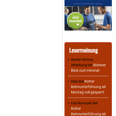
Lesermeinung
Rainer Kirmse ,
Altenburg
bei
Sicherer
Blick zum Himmel
Hias
bei
Rotter
Bahnunterführung ab
Montag voll gesperrt
Karl Ranseier
bei
Rotter
Bahnunterführung ab