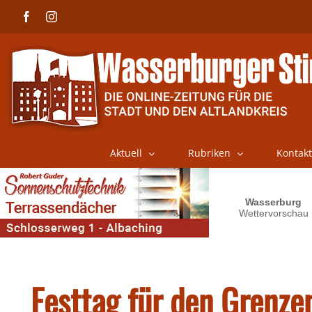
Skip
Facebook
Instagram
to
content
Aktuell
Rubriken
Kontakt
Festtag für den Grenz