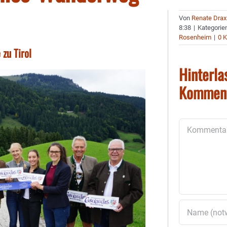
Von
Renate Drax
8:38
|
Kategorie
Rosenheim
|
0 
 zu Tirol
Hinterla
Kommen
Kommentar