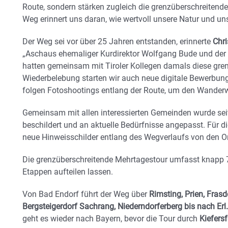
Route, sondern stärken zugleich die grenzüberschreitend
Weg erinnert uns daran, wie wertvoll unsere Natur und u
Der Weg sei vor über 25 Jahren entstanden, erinnerte
Chri
„Aschaus ehemaliger Kurdirektor Wolfgang Bude und der 
hatten gemeinsam mit Tiroler Kollegen damals diese gren
Wiederbelebung starten wir auch neue digitale Bewerbu
folgen Fotoshootings entlang der Route, um den Wanderw
Gemeinsam mit allen interessierten Gemeinden wurde seit 
beschildert und an aktuelle Bedürfnisse angepasst. Für
neue Hinweisschilder entlang des Wegverlaufs von den Or
Die grenzüberschreitende Mehrtagestour umfasst knapp 73 
Etappen aufteilen lassen.
Von Bad Endorf führt der Weg über
Rimsting, Prien, Fra
Bergsteigerdorf Sachrang, Niederndorferberg bis nach Erl
geht es wieder nach Bayern, bevor die Tour durch
Kiefers