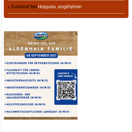
Durchruf
bei
Hoppala, angefahren