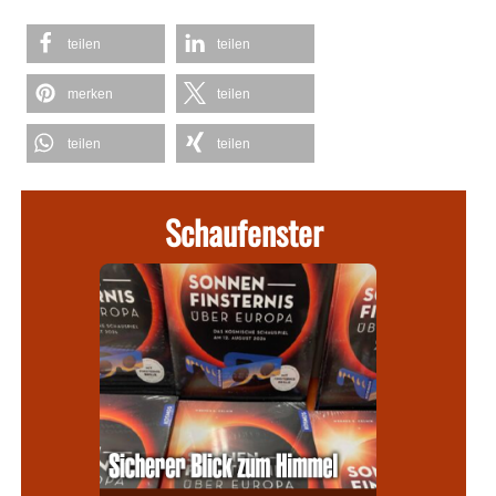
teilen
teilen
merken
teilen
teilen
teilen
Schaufenster