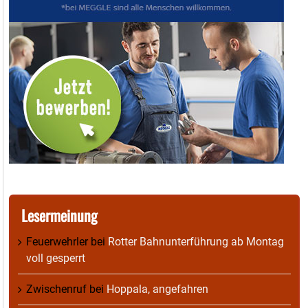
Lesermeinung
Feuerwehrler
bei
Rotter Bahnunterführung ab Montag
voll gesperrt
Zwischenruf
bei
Hoppala, angefahren