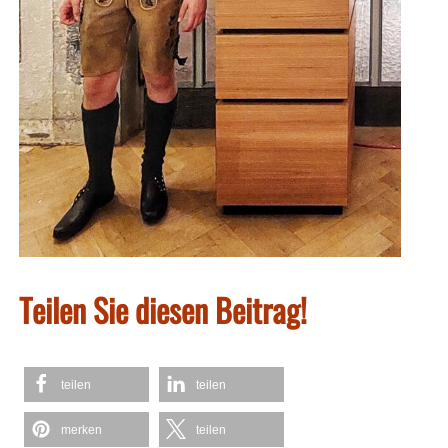
Teilen Sie diesen Beitrag!
teilen
teilen
merken
teilen