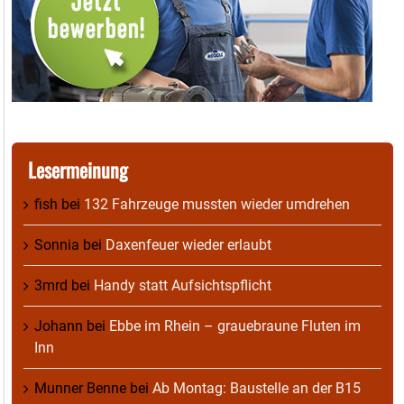
Lesermeinung
fish
bei
132 Fahrzeuge mussten wieder umdrehen
Sonnia
bei
Daxenfeuer wieder erlaubt
3mrd
bei
Handy statt Aufsichtspflicht
Johann
bei
Ebbe im Rhein – grauebraune Fluten im
Inn
Munner Benne
bei
Ab Montag: Baustelle an der B15