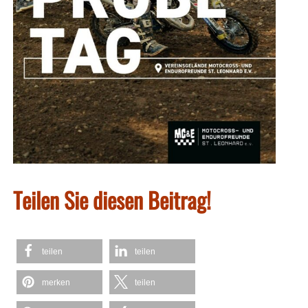
Teilen Sie diesen Beitrag!
teilen
teilen
merken
teilen