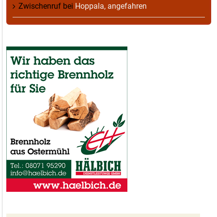
Zwischenruf
bei
Hoppala, angefahren