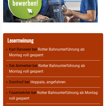
Lesermeinung
Karl Ranseier
bei
Rotter Bahnunterführung ab
Montag voll gesperrt
Der Anmerker
bei
Rotter Bahnunterführung ab
Montag voll gesperrt
Durchruf
bei
Hoppala, angefahren
Feuerwehrler
bei
Rotter Bahnunterführung ab Montag
voll gesperrt