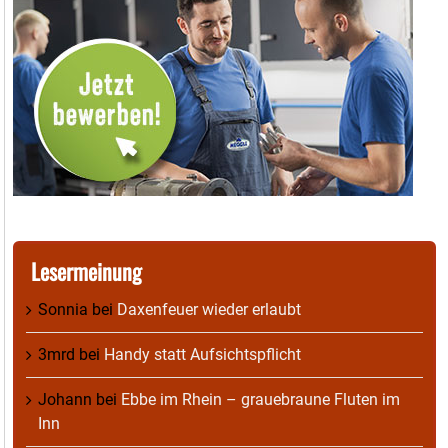
Lesermeinung
Sonnia
bei
Daxenfeuer wieder erlaubt
3mrd
bei
Handy statt Aufsichtspflicht
Johann
bei
Ebbe im Rhein – grauebraune Fluten im
Inn