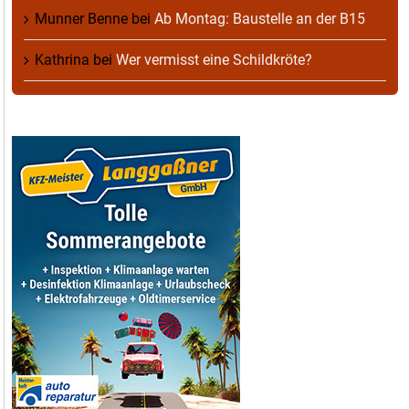
Munner Benne
bei
Ab Montag: Baustelle an der B15
Kathrina
bei
Wer vermisst eine Schildkröte?