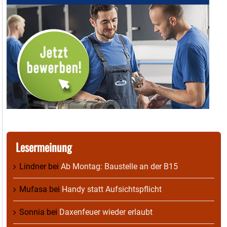
Lesermeinung
Lindner
bei
Ab Montag: Baustelle an der B15
Mufasa
bei
Handy statt Aufsichtspflicht
Sonnia
bei
Daxenfeuer wieder erlaubt