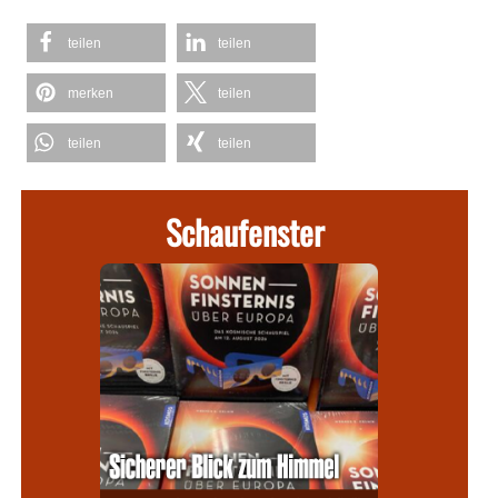
teilen
teilen
merken
teilen
teilen
teilen
Schaufenster