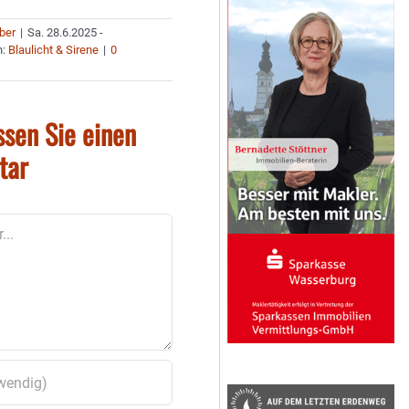
uber
|
Sa. 28.6.2025 -
n:
Blaulicht & Sirene
|
0
ssen Sie einen
tar