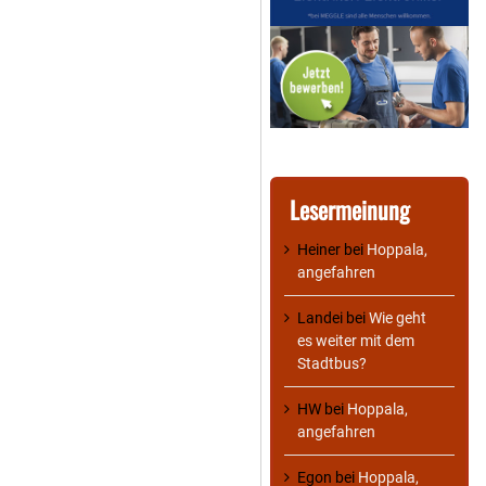
Lesermeinung
Heiner
bei
Hoppala,
angefahren
Landei
bei
Wie geht
es weiter mit dem
Stadtbus?
HW
bei
Hoppala,
angefahren
Egon
bei
Hoppala,