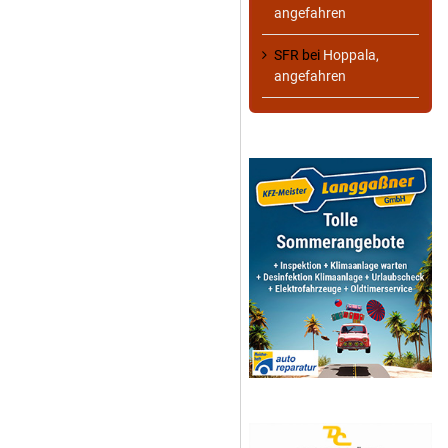
angefahren
SFR
bei
Hoppala,
angefahren