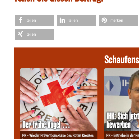
teilen
teilen
merken
teilen
Schaufens