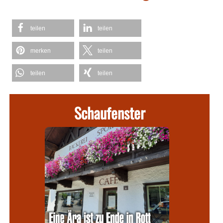
teilen
teilen
merken
teilen
teilen
teilen
Schaufenster