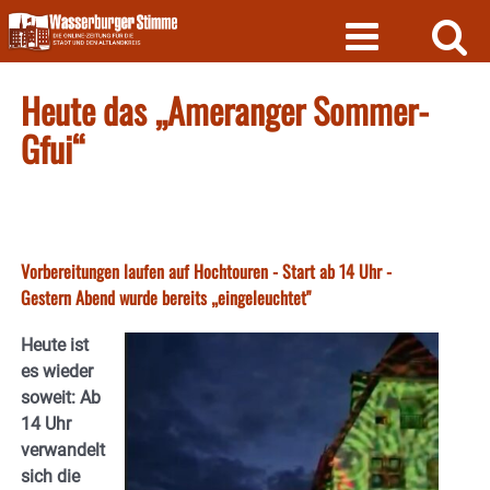
Skip
to
content
Heute das „Ameranger Sommer-
Gfui“
Vorbereitungen laufen auf Hochtouren - Start ab 14 Uhr -
Gestern Abend wurde bereits „eingeleuchtet"
Heute ist
es wieder
soweit: Ab
14 Uhr
verwandelt
sich die