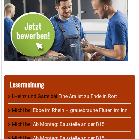
Lesermeinung
I.Heinz und Gatte
bei
Eine Ära ist zu Ende in Rott
Michl
bei
Ebbe im Rhein – grauebraune Fluten im Inn
Michl
bei
Ab Montag: Baustelle an der B15
Michl
bei
Ab Montag: Baustelle an der B15