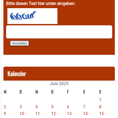
Bitte diesen Text hier unten eingeben:
Kalender
Juni 2025
M
D
M
D
F
S
S
1
2
3
4
5
6
7
8
9
10
11
12
13
14
15