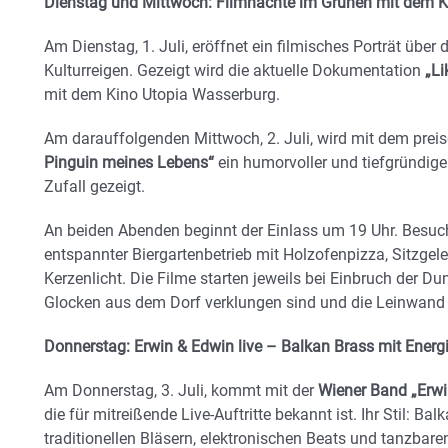
Dienstag und Mittwoch: Filmnächte im Grünen mit dem K
Am Dienstag, 1. Juli, eröffnet ein filmisches Porträt übe
Kulturreigen. Gezeigt wird die aktuelle Dokumentation
„L
mit dem Kino Utopia Wasserburg.
Am darauffolgenden Mittwoch, 2. Juli, wird mit dem prei
Pinguin meines Lebens“
ein humorvoller und tiefgründig
Zufall gezeigt.
An beiden Abenden beginnt der Einlass um 19 Uhr. Besuc
entspannter Biergartenbetrieb mit Holzofenpizza, Sitzge
Kerzenlicht. Die Filme starten jeweils bei Einbruch der Du
Glocken aus dem Dorf verklungen sind und die Leinwand 
Donnerstag: Erwin & Edwin live – Balkan Brass mit Energ
Am Donnerstag, 3. Juli, kommt mit der
Wiener Band „Erwi
die für mitreißende Live-Auftritte bekannt ist. Ihr Stil: B
traditionellen Bläsern, elektronischen Beats und tanzbare