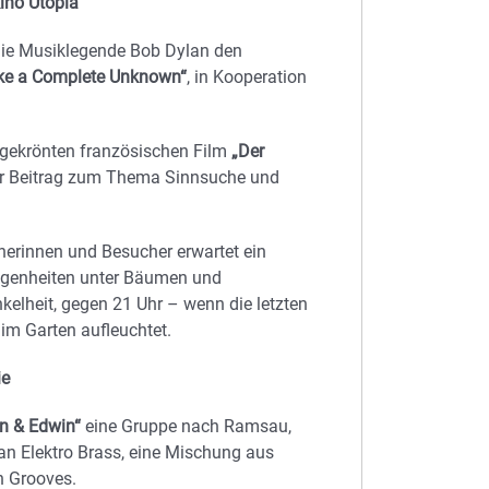
ino Utopia
r die Musiklegende Bob Dylan den
ike a Complete Unknown“
, in Kooperation
sgekrönten französischen Film
„Der
er Beitrag zum Thema Sinnsuche und
herinnen und Besucher erwartet ein
legenheiten unter Bäumen und
nkelheit, gegen 21 Uhr – wenn die letzten
im Garten aufleuchtet.
ie
n & Edwin“
eine Gruppe nach Ramsau,
alkan Elektro Brass, eine Mischung aus
n Grooves.