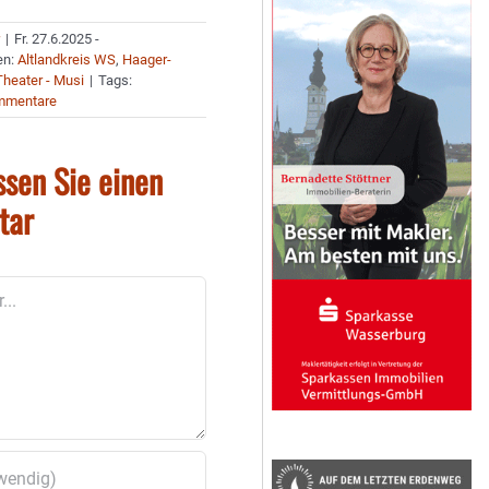
r
|
Fr. 27.6.2025 -
en:
Altlandkreis WS
,
Haager-
Theater - Musi
|
Tags:
mmentare
ssen Sie einen
tar