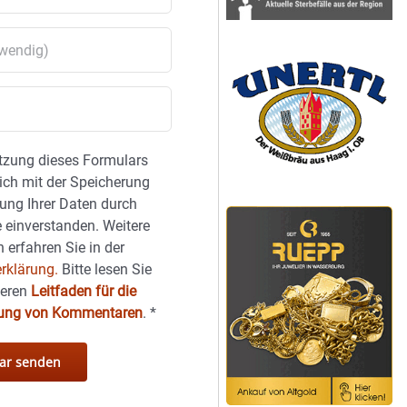
tzung dieses Formulars
sich mit der Speicherung
ung Ihrer Daten durch
 einverstanden. Weitere
 erfahren Sie in der
rklärung.
Bitte lesen Sie
seren
Leitfaden für die
hung von Kommentaren
.
*