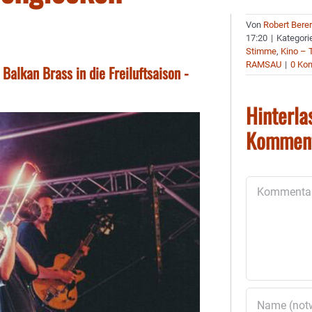
Von
Robert Bere
17:20
|
Kategori
Stimme
,
Kino – 
RAMSAU
|
0 Ko
alkan Brass in die Freiluftsaison -
Hinterla
Kommen
Kommentar