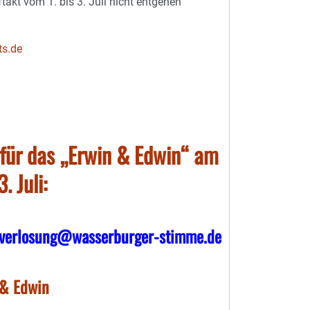
akt vom 1. bis 3. Juli nicht entgehen
ts.de
 für das „Erwin & Edwin“ am
. Juli:
verlosung@wasserburger-stimme.de
 & Edwin