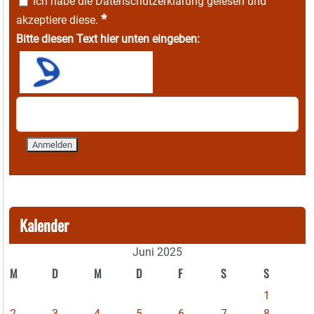
Ich habe die
Datenschutzerklärung
gelesen und
*
akzeptiere diese.
Bitte diesen Text hier unten eingeben:
Kalender
Juni 2025
M
D
M
D
F
S
S
1
2
3
4
5
6
7
8