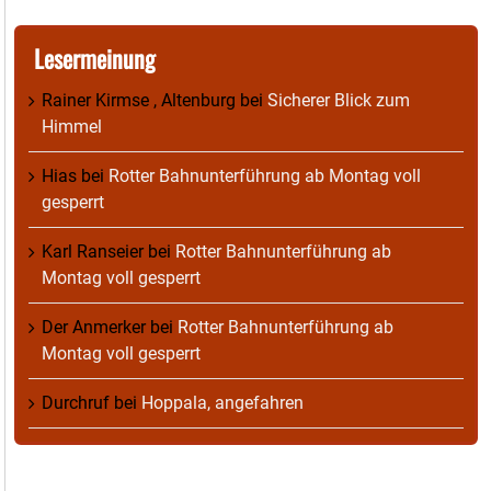
Lesermeinung
Rainer Kirmse , Altenburg
bei
Sicherer Blick zum
Himmel
Hias
bei
Rotter Bahnunterführung ab Montag voll
gesperrt
Karl Ranseier
bei
Rotter Bahnunterführung ab
Montag voll gesperrt
Der Anmerker
bei
Rotter Bahnunterführung ab
Montag voll gesperrt
Durchruf
bei
Hoppala, angefahren