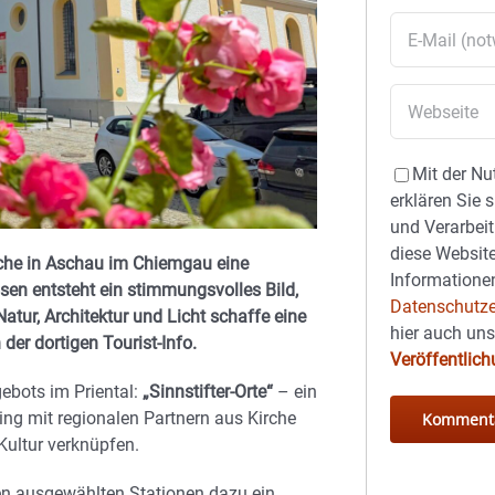
Mit der Nu
erklären Sie 
und Verarbeit
diese Website
rche in Aschau im Chiemgau eine
Informationen
en entsteht ein stimmungsvolles Bild,
Datenschutze
tur, Architektur und Licht schaffe eine
hier auch un
der dortigen Tourist-Info.
Veröffentlic
ebots im Priental:
„Sinnstifter-Orte“
– ein
g mit regionalen Partnern aus Kirche
Kultur verknüpfen.
n ausgewählten Stationen dazu ein,