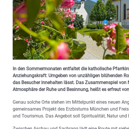
In den Sommermonaten entfaltet die katholische Pfarrki
Anziehungskraft: Umgeben von unzähligen blühenden Ros
das Besucher innehalten lässt. Das Zusammenspiel von Na
Atmosphäre der Ruhe und Besinnung, heißt es erfreut von 
Genau solche Orte stehen im Mittelpunkt eines neuen Ang
gemeinsames Projekt des Erzbistums München und Freisin
und Tourismus. Das Angebot soll Spiritualität, Natur und 
Zwischen Aschau und Sachrang lädt eine Route mit siebe