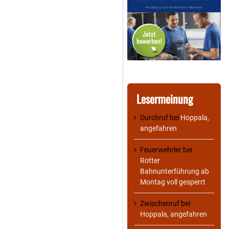
Lesermeinung
Durchruf
bei
Hoppala,
angefahren
Feuerwehrler
bei
Rotter
Bahnunterführung ab
Montag voll gesperrt
Zwischenruf
bei
Hoppala, angefahren