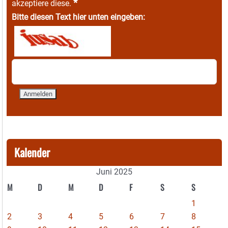
*
akzeptiere diese.
Bitte diesen Text hier unten eingeben:
Kalender
Juni 2025
M
D
M
D
F
S
S
1
2
3
4
5
6
7
8