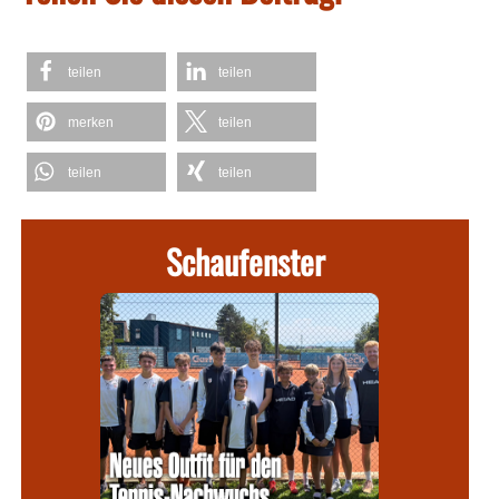
teilen
teilen
merken
teilen
teilen
teilen
Schaufenster