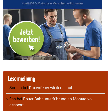
Lesermeinung
Sonnia
bei
Daxenfeuer wieder erlaubt
fish
bei
Rotter Bahnunterführung ab Montag voll
gesperrt