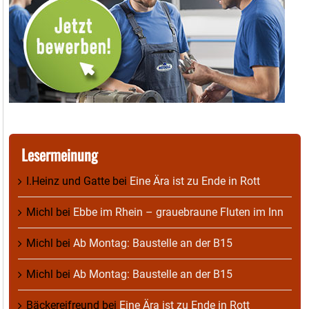
Lesermeinung
I.Heinz und Gatte
bei
Eine Ära ist zu Ende in Rott
Michl
bei
Ebbe im Rhein – grauebraune Fluten im Inn
Michl
bei
Ab Montag: Baustelle an der B15
Michl
bei
Ab Montag: Baustelle an der B15
Bäckereifreund
bei
Eine Ära ist zu Ende in Rott