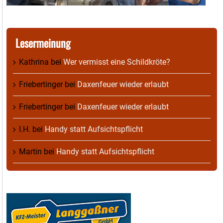
Lesermeinung
Kathrina
bei
Wer vermisst eine Schildkröte?
Friebertinger
bei
Daxenfeuer wieder erlaubt
Friebertinger
bei
Daxenfeuer wieder erlaubt
I.H.
bei
Handy statt Aufsichtspflicht
Martin
bei
Handy statt Aufsichtspflicht