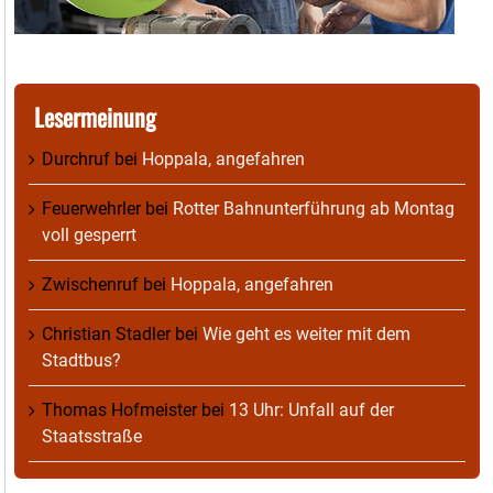
Lesermeinung
Durchruf
bei
Hoppala, angefahren
Feuerwehrler
bei
Rotter Bahnunterführung ab Montag
voll gesperrt
Zwischenruf
bei
Hoppala, angefahren
Christian Stadler
bei
Wie geht es weiter mit dem
Stadtbus?
Thomas Hofmeister
bei
13 Uhr: Unfall auf der
Staatsstraße