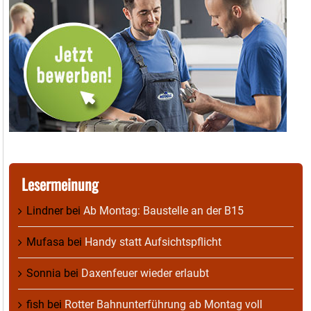
Lesermeinung
Lindner
bei
Ab Montag: Baustelle an der B15
Mufasa
bei
Handy statt Aufsichtspflicht
Sonnia
bei
Daxenfeuer wieder erlaubt
fish
bei
Rotter Bahnunterführung ab Montag voll