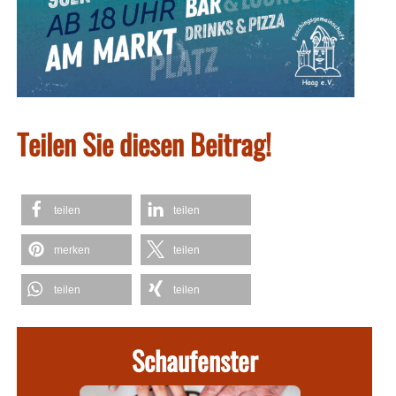
Teilen Sie diesen Beitrag!
teilen
teilen
merken
teilen
teilen
teilen
Schaufenster