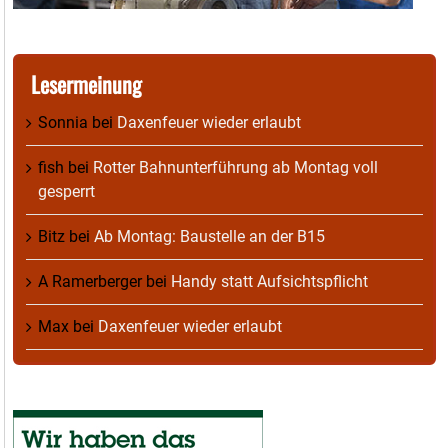
Lesermeinung
Sonnia
bei
Daxenfeuer wieder erlaubt
fish
bei
Rotter Bahnunterführung ab Montag voll
gesperrt
Bitz
bei
Ab Montag: Baustelle an der B15
A Ramerberger
bei
Handy statt Aufsichtspflicht
Max
bei
Daxenfeuer wieder erlaubt