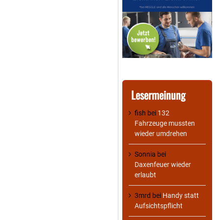
Lesermeinung
fish
bei
132
Fahrzeuge mussten
wieder umdrehen
Sonnia
bei
Daxenfeuer wieder
erlaubt
3mrd
bei
Handy statt
Aufsichtspflicht