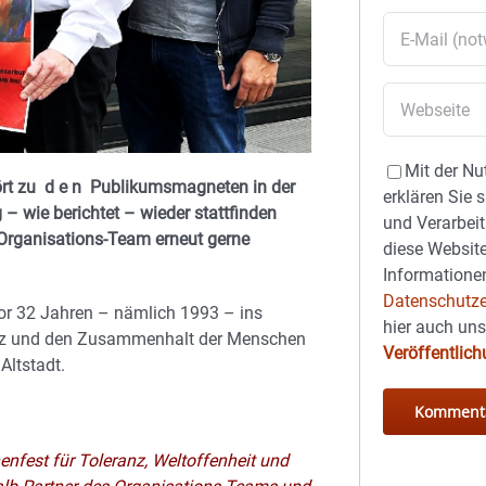
Mit der Nu
rt zu d e n Publikumsmagneten in der
erklären Sie 
 wie berichtet – wieder stattfinden
und Verarbeit
 Organisations-Team erneut gerne
diese Website
Informationen
Datenschutze
or 32 Jahren – nämlich 1993 – ins
hier auch un
anz und den Zusammenhalt der Menschen
Veröffentlic
Altstadt.
nfest für Toleranz, Weltoffenheit und