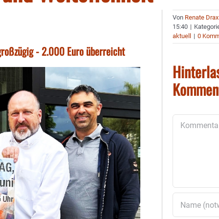
Von
Renate Drax
15:40
|
Kategori
aktuell
|
0 Komm
großzügig - 2.000 Euro überreicht
Hinterla
Kommen
Kommentar