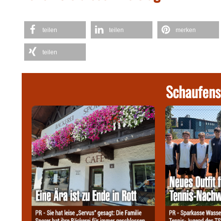
teilen
teilen
merken
teilen
Schaufens