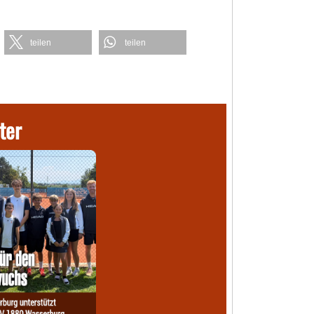
teilen
teilen
ter