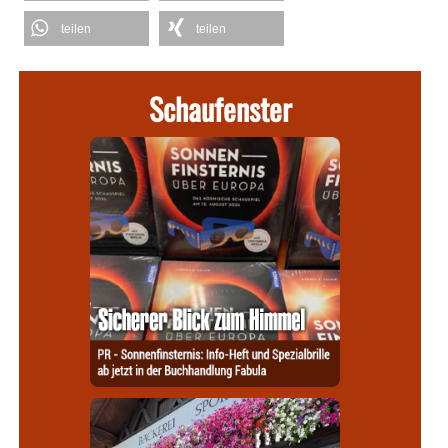
teilen
teilen
Schaufenster