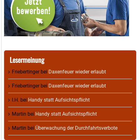
Lesermeinung
Friebertinger
bei
Daxenfeuer wieder erlaubt
Friebertinger
bei
Daxenfeuer wieder erlaubt
I.H.
bei
Handy statt Aufsichtspflicht
Martin
bei
Handy statt Aufsichtspflicht
Martin
bei
Überwachung der Durchfahrtsverbote