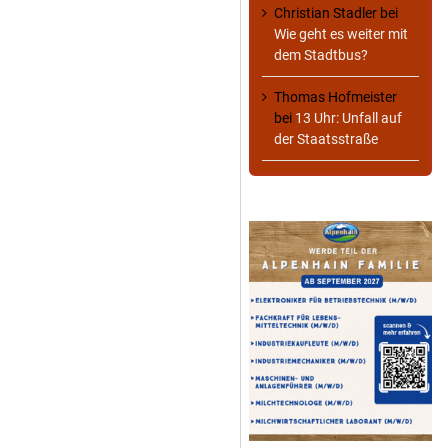
Christian Stadler
bei
Wie geht es weiter mit
dem Stadtbus?
Thomas Hofmeister
bei
13 Uhr: Unfall auf
der Staatsstraße