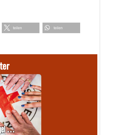
teilen
teilen
ter