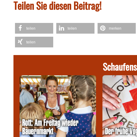
Teilen Sie diesen Beitrag!
teilen
teilen
merken
teilen
Schaufens