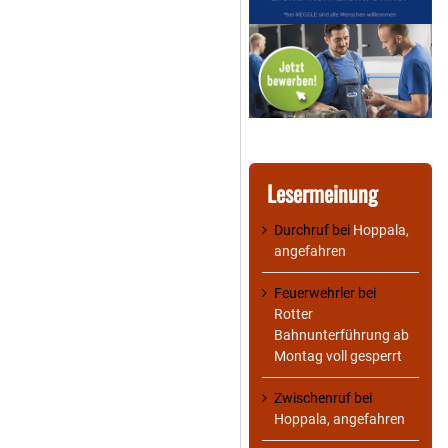
Lesermeinung
Durchruf
bei
Hoppala,
angefahren
Feuerwehrler
bei
Rotter
Bahnunterführung ab
Montag voll gesperrt
Zwischenruf
bei
Hoppala, angefahren