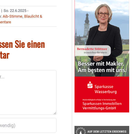
|
So. 22.6.2025 -
n:
Aib-Stimme
,
Blaulicht &
entare
ssen Sie einen
tar