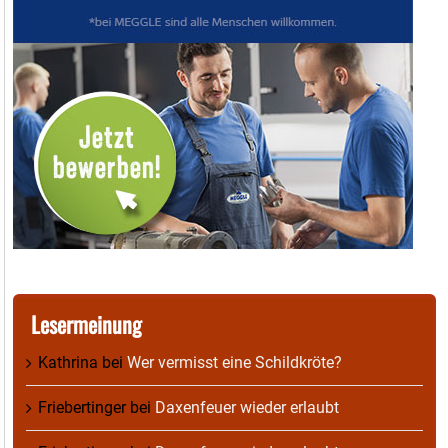
Lesermeinung
Kathrina
bei
Wer vermisst eine Schildkröte?
Friebertinger
bei
Daxenfeuer wieder erlaubt