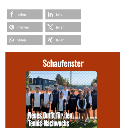
teilen
teilen
merken
teilen
teilen
teilen
Schaufenster