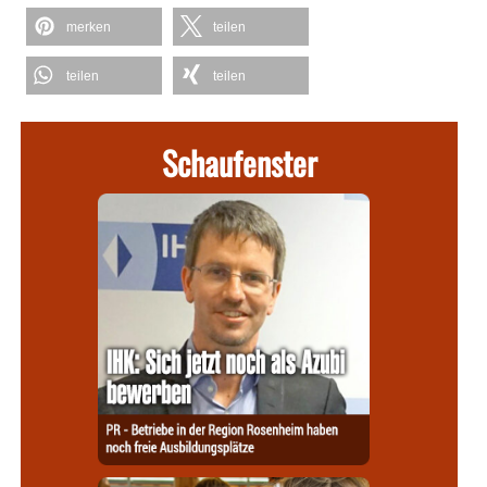
merken
teilen
teilen
teilen
Schaufenster