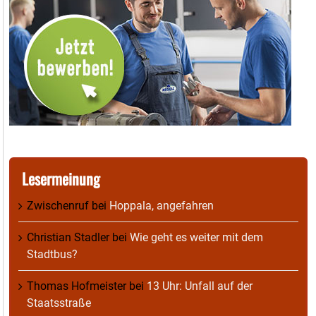
Lesermeinung
Zwischenruf
bei
Hoppala, angefahren
Christian Stadler
bei
Wie geht es weiter mit dem
Stadtbus?
Thomas Hofmeister
bei
13 Uhr: Unfall auf der
Staatsstraße