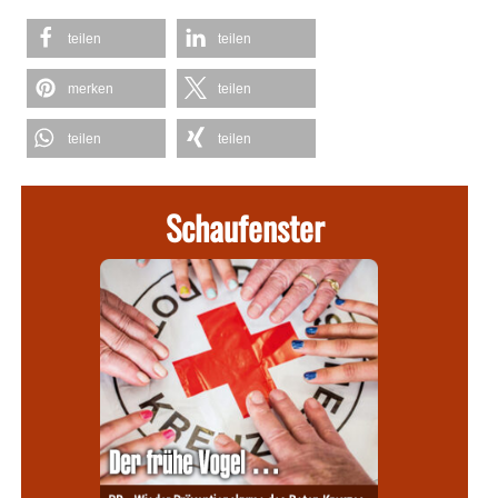
teilen
teilen
merken
teilen
teilen
teilen
Schaufenster