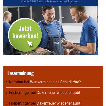
Lesermeinung
Kathrina
bei
Wer vermisst eine Schildkröte?
Friebertinger
bei
Daxenfeuer wieder erlaubt
Friebertinger
bei
Daxenfeuer wieder erlaubt