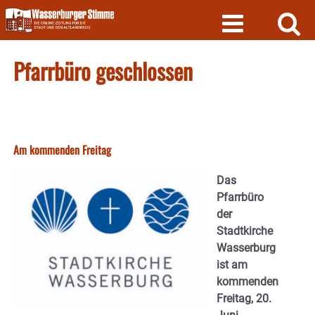
Skip
to
content
Pfarrbüro geschlossen
Am kommenden Freitag
Das
Pfarrbüro
der
Stadtkirche
Wasserburg
ist am
kommenden
Freitag, 20.